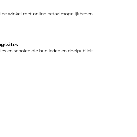
line winkel met online betaalmogelijkheden
.
ngssites
ties en scholen die hun leden en doelpubliek