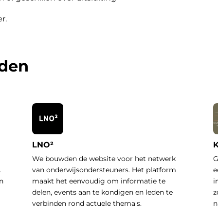
er
.
rden
LNO²
K
We bouwden de website voor het netwerk
G
.
van onderwijsondersteuners. Het platform
e
n
maakt het eenvoudig om informatie te
i
delen, events aan te kondigen en leden te
z
verbinden rond actuele thema's.
n