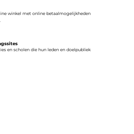
line winkel met online betaalmogelijkheden
.
ngssites
ties en scholen die hun leden en doelpubliek