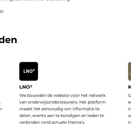
er
.
rden
LNO²
K
We bouwden de website voor het netwerk
G
.
van onderwijsondersteuners. Het platform
e
n
maakt het eenvoudig om informatie te
i
delen, events aan te kondigen en leden te
z
verbinden rond actuele thema's.
n