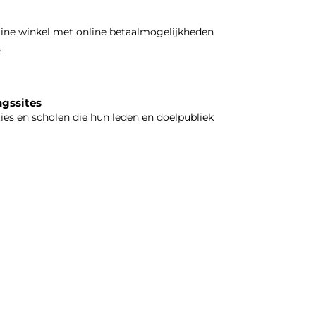
line winkel met online betaalmogelijkheden
.
ngssites
ties en scholen die hun leden en doelpubliek