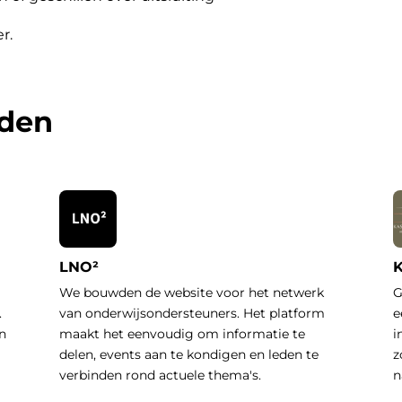
er
.
rden
LNO²
K
We bouwden de website voor het netwerk
G
.
van onderwijsondersteuners. Het platform
e
n
maakt het eenvoudig om informatie te
i
delen, events aan te kondigen en leden te
z
verbinden rond actuele thema's.
n