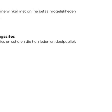
line winkel met online betaalmogelijkheden
.
ngssites
ties en scholen die hun leden en doelpubliek