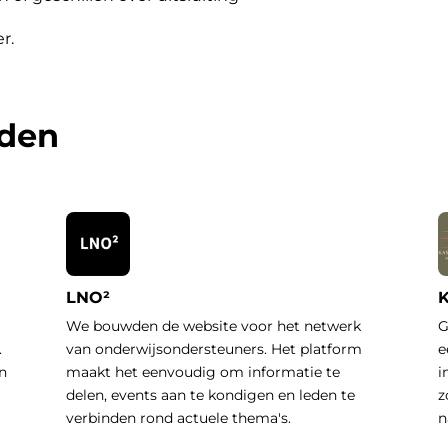
er
.
rden
LNO²
K
We bouwden de website voor het netwerk
G
.
van onderwijsondersteuners. Het platform
e
n
maakt het eenvoudig om informatie te
i
delen, events aan te kondigen en leden te
z
verbinden rond actuele thema's.
n