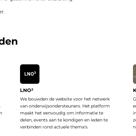
er
.
rden
LNO²
K
We bouwden de website voor het netwerk
G
.
van onderwijsondersteuners. Het platform
e
n
maakt het eenvoudig om informatie te
i
delen, events aan te kondigen en leden te
z
verbinden rond actuele thema's.
n