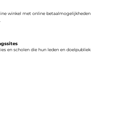
line winkel met online betaalmogelijkheden
.
ngssites
ties en scholen die hun leden en doelpubliek