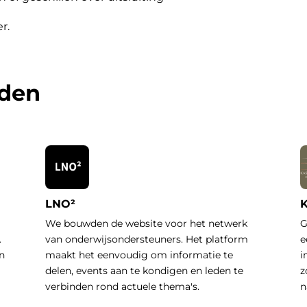
er
.
rden
LNO²
K
We bouwden de website voor het netwerk
G
.
van onderwijsondersteuners. Het platform
e
n
maakt het eenvoudig om informatie te
i
delen, events aan te kondigen en leden te
z
verbinden rond actuele thema's.
n