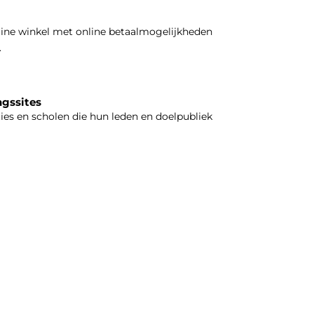
line winkel met online betaalmogelijkheden
.
ngssites
ties en scholen die hun leden en doelpubliek