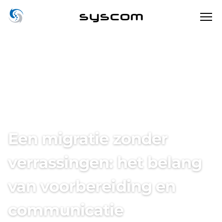
syscom
Klantverhalen
Berquin Notarissen
ICT-INFRASTRUCTUUR & BEVEILIGING
Een migratie zonder
verrassingen: het belang
van voorbereiding en
communicatie