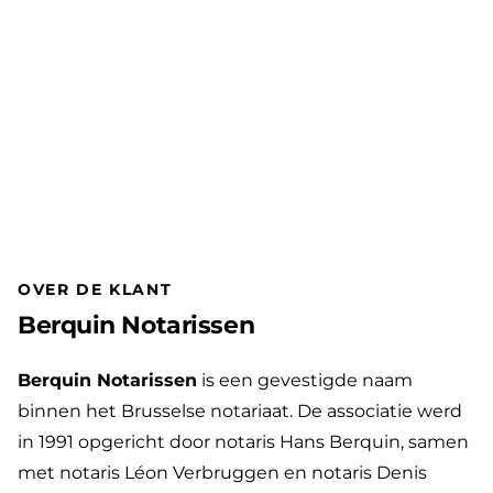
Frederic Helsen — Notaris — Berquin Notarissen
berquinnotarissen.be
OVER DE KLANT
THEMA
|
Berquin Notarissen
Berquin Notarissen
is een gevestigde naam
binnen het Brusselse notariaat. De associatie werd
in 1991 opgericht door notaris Hans Berquin, samen
met notaris Léon Verbruggen en notaris Denis