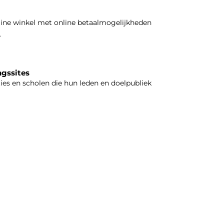
line winkel met online betaalmogelijkheden
.
ngssites
ties en scholen die hun leden en doelpubliek