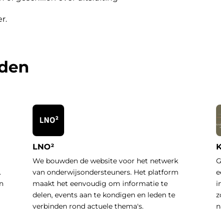
er
.
rden
LNO²
K
We bouwden de website voor het netwerk
G
.
van onderwijsondersteuners. Het platform
e
n
maakt het eenvoudig om informatie te
i
delen, events aan te kondigen en leden te
z
verbinden rond actuele thema's.
n