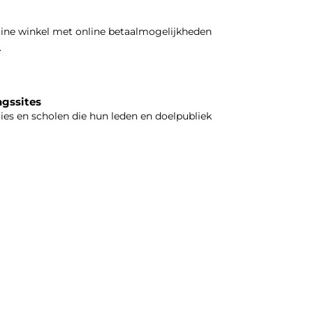
line winkel met online betaalmogelijkheden
.
ngssites
ties en scholen die hun leden en doelpubliek