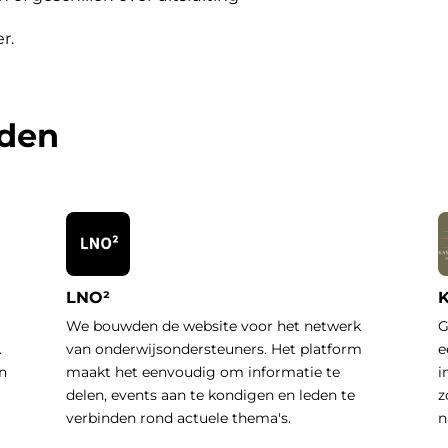
er
.
rden
LNO²
K
We bouwden de website voor het netwerk
G
.
van onderwijsondersteuners. Het platform
e
n
maakt het eenvoudig om informatie te
i
delen, events aan te kondigen en leden te
z
verbinden rond actuele thema's.
n