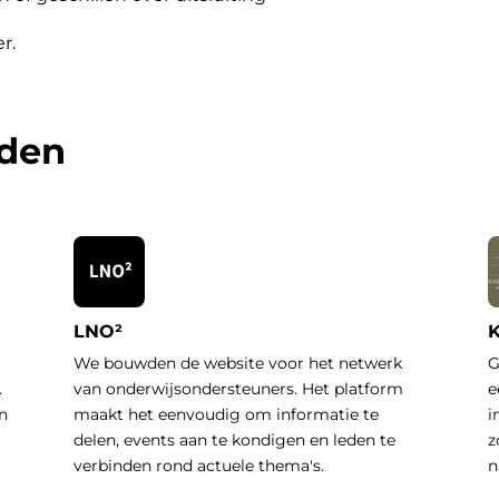
er
.
rden
LNO²
K
We bouwden de website voor het netwerk
G
.
van onderwijsondersteuners. Het platform
e
n
maakt het eenvoudig om informatie te
i
delen, events aan te kondigen en leden te
z
verbinden rond actuele thema's.
n