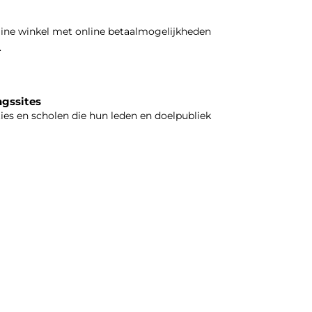
line winkel met online betaalmogelijkheden
.
ngssites
ties en scholen die hun leden en doelpubliek