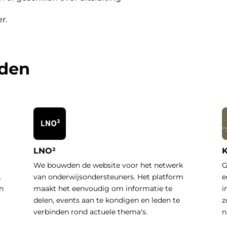
er
.
rden
LNO²
K
We bouwden de website voor het netwerk
G
.
van onderwijsondersteuners. Het platform
e
n
maakt het eenvoudig om informatie te
i
delen, events aan te kondigen en leden te
z
verbinden rond actuele thema's.
n