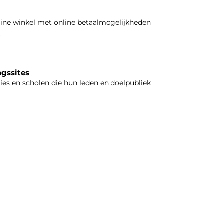
line winkel met online betaalmogelijkheden
.
ngssites
ties en scholen die hun leden en doelpubliek