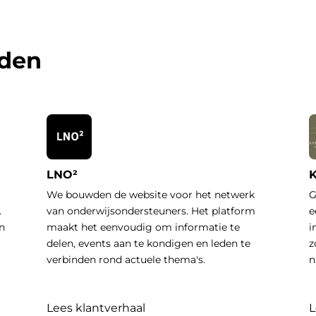
rden
LNO²
K
We bouwden de website voor het netwerk
G
.
van onderwijsondersteuners. Het platform
e
n
maakt het eenvoudig om informatie te
i
delen, events aan te kondigen en leden te
z
verbinden rond actuele thema's.
n
Lees klantverhaal
L