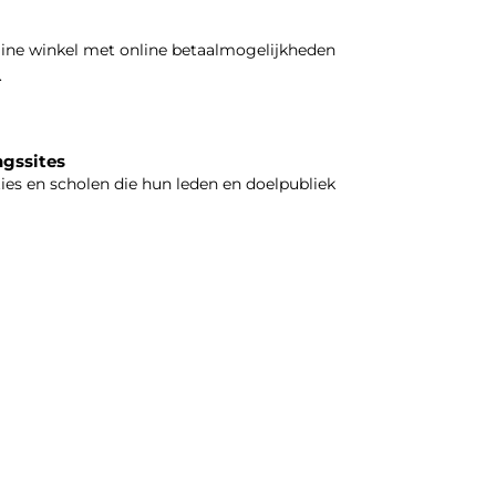
line winkel met online betaalmogelijkheden
.
ngssites
ties en scholen die hun leden en doelpubliek