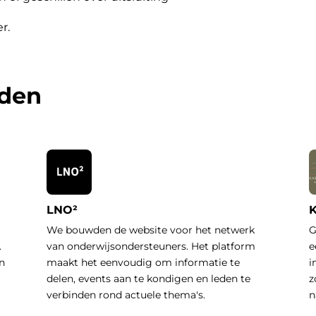
er
.
rden
LNO²
K
We bouwden de website voor het netwerk
G
.
van onderwijsondersteuners. Het platform
e
n
maakt het eenvoudig om informatie te
i
delen, events aan te kondigen en leden te
z
verbinden rond actuele thema's.
n