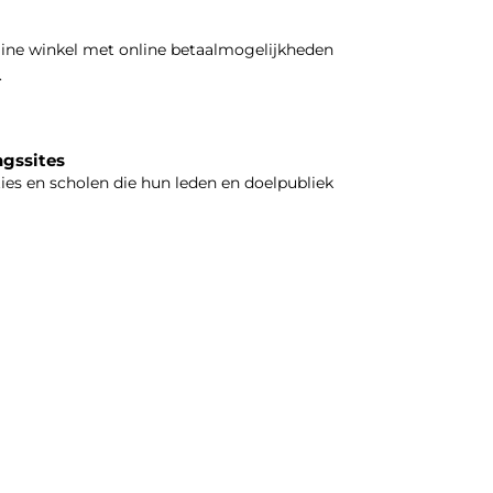
line winkel met online betaalmogelijkheden
.
ngssites
ties en scholen die hun leden en doelpubliek