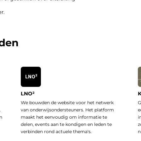
er
.
rden
LNO²
K
We bouwden de website voor het netwerk
G
.
van onderwijsondersteuners. Het platform
e
n
maakt het eenvoudig om informatie te
i
delen, events aan te kondigen en leden te
z
verbinden rond actuele thema's.
n