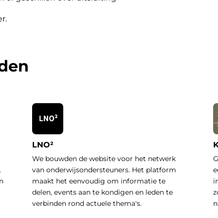
er
.
rden
LNO²
K
We bouwden de website voor het netwerk
G
.
van onderwijsondersteuners. Het platform
e
n
maakt het eenvoudig om informatie te
i
delen, events aan te kondigen en leden te
z
verbinden rond actuele thema's.
n