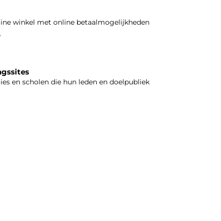
line winkel met online betaalmogelijkheden
.
ngssites
ties en scholen die hun leden en doelpubliek