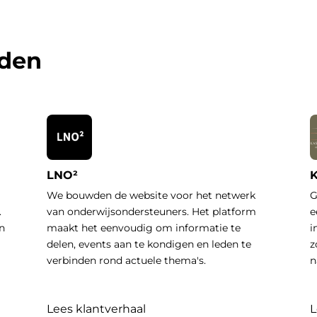
rden
LNO²
K
We bouwden de website voor het netwerk
G
.
van onderwijsondersteuners. Het platform
e
n
maakt het eenvoudig om informatie te
i
delen, events aan te kondigen en leden te
z
verbinden rond actuele thema's.
n
Lees klantverhaal
L