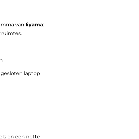
gamma van
Iiyama
:
rruimtes.
en
gesloten laptop
els en een nette