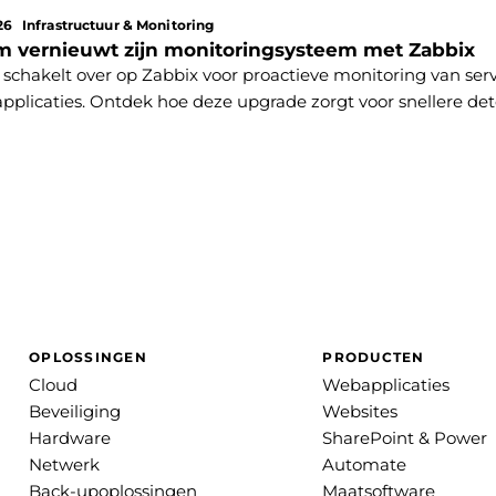
26
Infrastructuur & Monitoring
m vernieuwt zijn monitoringsysteem met Zabbix
schakelt over op Zabbix voor proactieve monitoring van serv
applicaties. Ontdek hoe deze upgrade zorgt voor snellere dete
e opvolging van IT-omgevingen.
OPLOSSINGEN
PRODUCTEN
Cloud
Webapplicaties
Beveiliging
Websites
Hardware
SharePoint & Power
Netwerk
Automate
Back-upoplossingen
Maatsoftware