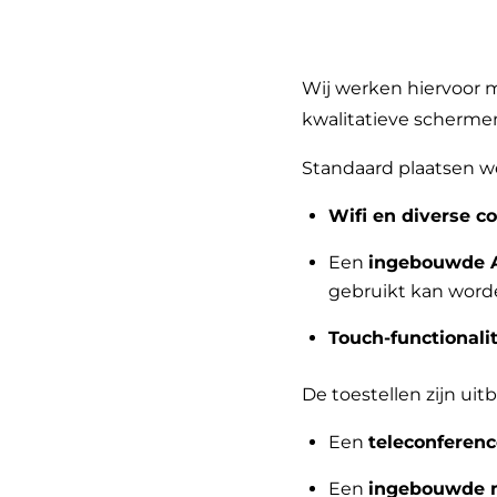
Wij werken hiervoor 
kwalitatieve schermen
Standaard plaatsen w
Wifi en diverse 
Een
ingebouwde A
gebruikt kan wor
Touch-functionali
De toestellen zijn ui
Een
teleconferen
Een
ingebouwde m