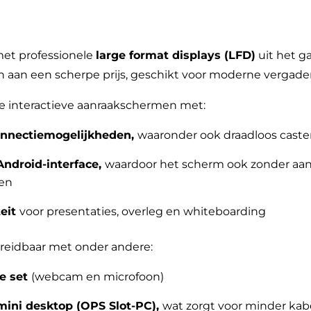
met professionele
large format displays (LFD)
uit het 
 aan een scherpe prijs, geschikt voor moderne vergade
e interactieve aanraakschermen met:
connectiemogelijkheden,
waaronder ook draadloos cast
ndroid-interface,
waardoor het scherm ook zonder aan
den
teit
voor presentaties, overleg en whiteboarding
tbreidbaar met onder andere:
ce set
(webcam en microfoon)
ini desktop (OPS Slot-PC),
wat zorgt voor minder kab