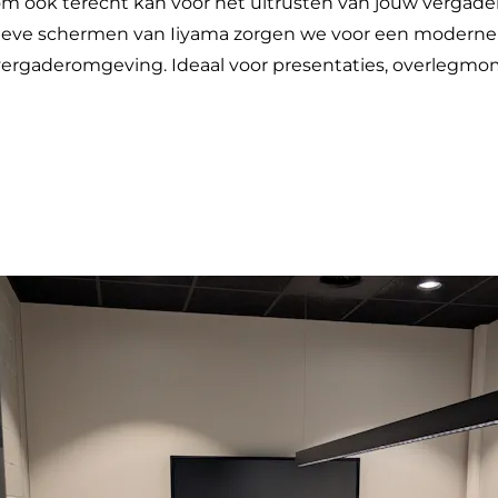
scom ook terecht kan voor het uitrusten van jouw vergade
ctieve schermen van Iiyama zorgen we voor een moderne
 vergaderomgeving. Ideaal voor presentaties, overlegm