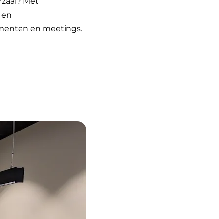
rzaal? Met
 en
omenten en meetings.